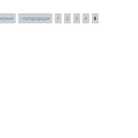
первая
‹ предыдущая
1
2
3
4
5