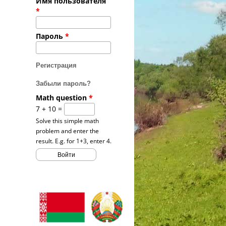
Имя пользователя
*
Пароль
*
Регистрация
Забыли пароль?
Math question
*
7 + 10 =
Solve this simple math
problem and enter the
result. E.g. for 1+3, enter 4.