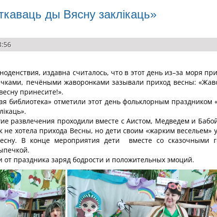
ткаваць ды Вясну заклікаць»
8:56
ноденствия, издавна считалось, что в этот день из–за моря пр
личками, печёными жаворонками зазывали приход весны: «Жав
весну принесите!».
ая библиотека» отметили этот день фольклорным праздником 
лікаць».
гие развлечения проходили вместе с Аистом, Медведем и Бабой
к не хотела прихода Весны, но дети своим «жарким весельем» 
Весну. В конце мероприятия дети вместе со сказочными 
выпечкой.
от праздника заряд бодрости и положительных эмоций.