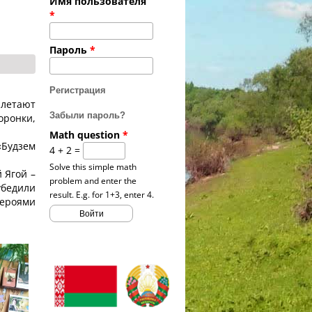
Имя пользователя
*
Пароль
*
Регистрация
илетают
Забыли пароль?
оронки,
Math question
*
«Будзем
4 + 2 =
Solve this simple math
 Ягой –
problem and enter the
убедили
result. E.g. for 1+3, enter 4.
героями