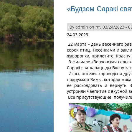
«Будзем Саракі свя
By
admin
on пт, 03/24/2023 - 0
24.03.2023
22 марта – день весеннего рав
сорок птиц. Песенками и зак
жаворонки, прилетите! Красну 
В филиале «Верховская сельск
Саракі святкаваць ды Вясну зак
Игры, потехи, хороводы и дру
подружкой Зимы, которая ника
её расколдовать и вернуть 
устроили чаепитие с вкусной 
Все присутствующие получили 